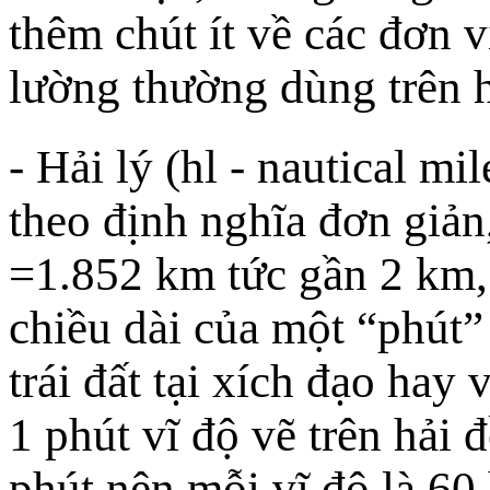
thêm chút ít về các đơn v
lường thường dùng trên h
- Hải lý (hl - nautical mil
theo định nghĩa đơn giản,
=1.852 km tức gần 2 km,
chiều dài của một “phút”
trái đất tại xích đạo hay
1 phút vĩ độ vẽ trên hải 
phút nên mỗi vĩ độ là 60