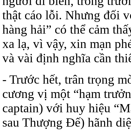
người đi biển, trong trư
thật cáo lỗi. Nhưng đối v
hàng hải” có thể cảm thấ
xa lạ, vì vậy, xin mạn p
và vài định nghĩa cần thi
- Trước hết, trân trọng m
cương vị một “hạm trưởn
captain) với huy hiệu “
sau Thượng Đế) hãnh diện